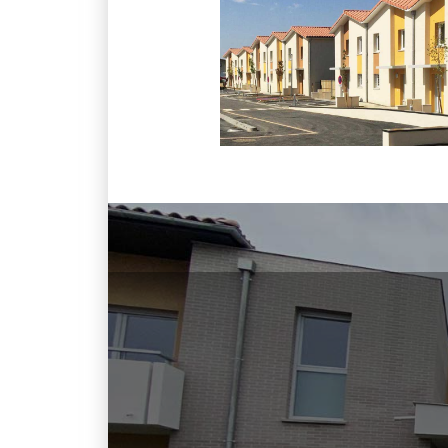
TÉLÉPHONE
05 62 47 51 47
/
06 84 54 81 95