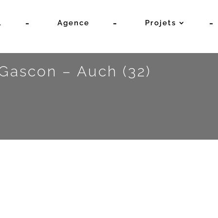
l
Agence
Projets
 Gascon – Auch (32)
ECTIFS ET MAISONS 
DE