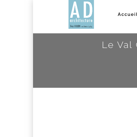
Accuei
Le Val
COLL
BAN