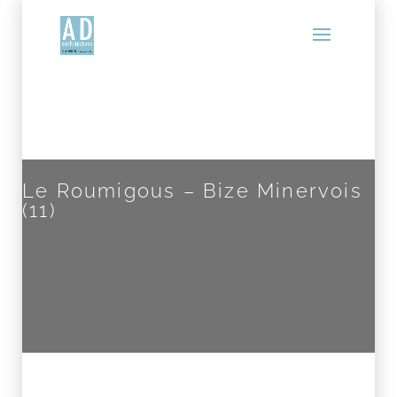
Le Roumigous – Bize Minervois
(11)