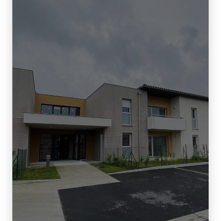
TÉLÉPHONE
05 62 47 51 47
/
06 84 54 81 95
E-MAIL
ad.architecture@wanadoo.fr
ADRESSE
12 rue des cosmonautes, 31400 Toulouse.